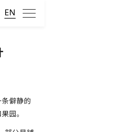
EN
计
一条僻静的
和果园。