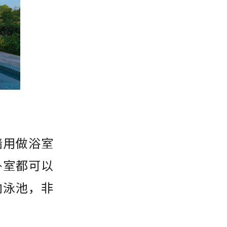
墙用做浴室
卧室都可以
向泳池，非