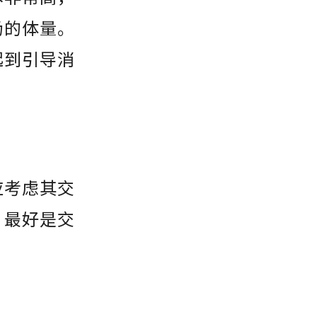
场的体量。
起到引导消
应考虑其交
，最好是交