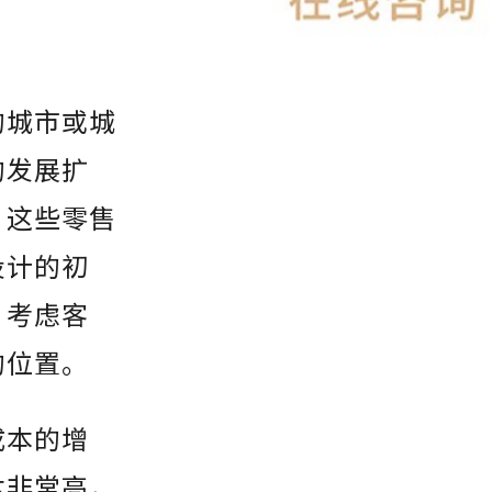
的城市或城
的发展扩
，这些零售
设计的初
，考虑客
的位置。
成本的增
本非常高，