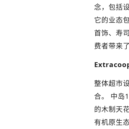
念，包括
它的业态
首饰、寿
费者带来
Extracoo
整体超市
1
合。 中岛
的木制天
有机原生