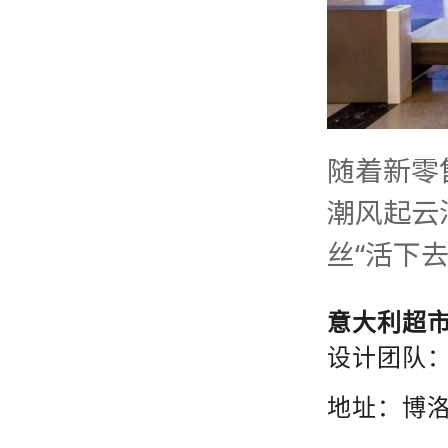
随着新零
潮风起云
丝“活下
意大利超
设计团队
地址：博