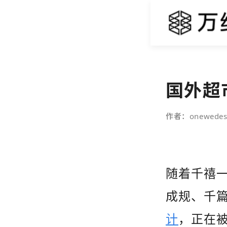
国外超
作者：onewedes
随着千禧
成规、千
计
，正在