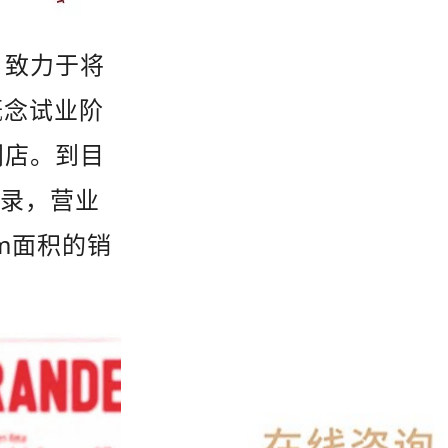
，致力于将
概念试业阶
门店。到目
记录，营业
m
面积的销
。