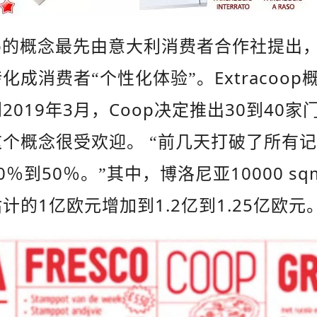
p
的概念最先由意大利消费者合作社提出
Extracoop
化成消费者“个性化体验”。
2019
3
Coop
30
40
到
年
月，
决定推出
到
家
个概念很受欢迎。 “前几天打破了所有
0
50
10000 sq
％到
％。”其中，博洛尼亚
1
1.2
1.25
估计的
亿欧元增加到
亿到
亿欧元