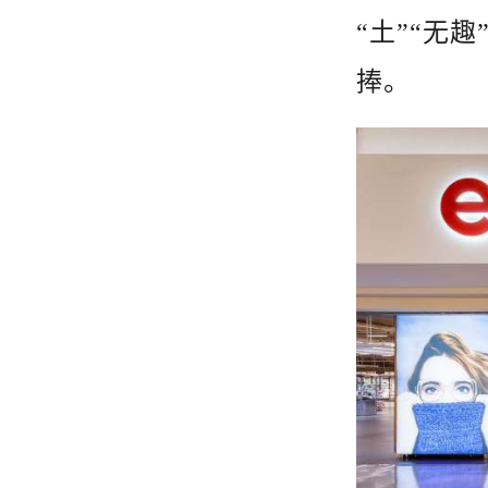
“土”“无
捧。