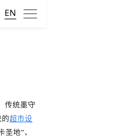
EN
，传统墨守
统的
超市设
卡圣地”、