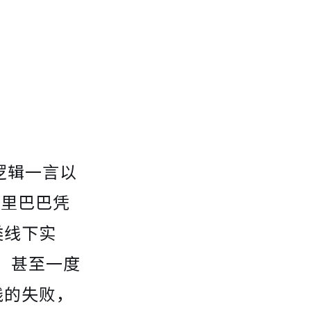
逻辑一言以
阿里巴巴凭
类线下实
，甚至一度
践的失败，