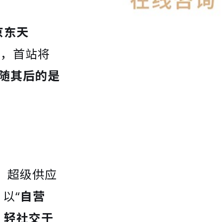
京东天
”，首站将
随其后的是
！
态、超级供应
以“
自营
、轻社交于