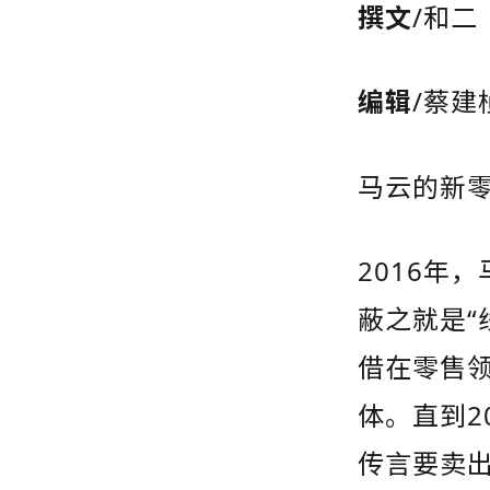
撰文
/和二
编辑
/蔡建
马云的新
2016年
蔽之就是“
借在零售
体。直到2
传言要卖