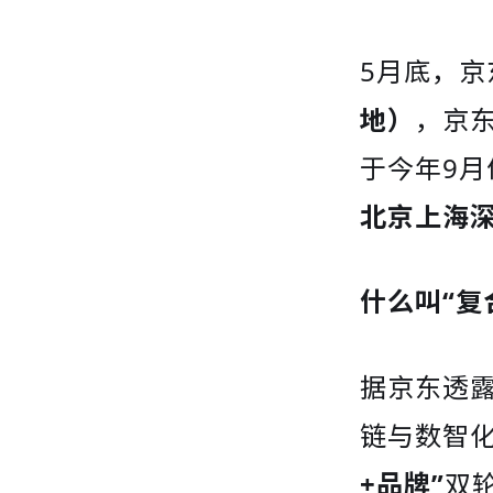
5月底，京
地）
，京
于今年9
北京上海
什么叫“复
据京东透露
链与数智
+品牌”
双