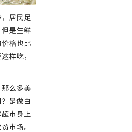
些，居民足
。但是生鲜
的价格也比
餐这样吃，
有那么多美
门？是做白
鲜超市身上
农贸市场。