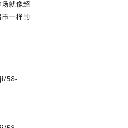
市场就像超
超市一样的
i/58-
i/58-