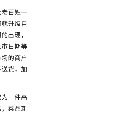
让老百姓一
那就升级自
题的出现，
上市日期等
市场的商户
下送货，加
成为一件高
惠，菜品新