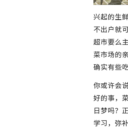
兴起的生
不出户就
超市要么
菜市场的
确实有些
你或许会
好的事，
日梦吗？
学习，弥