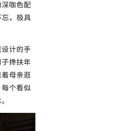
的深咖色配
不忘，极具
童设计的手
男子搀扶年
推着母亲逛
，每个看似
念。