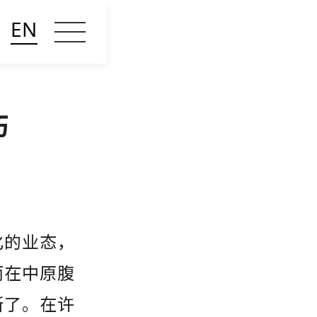
EN
巧
化的业态，
而在中原腹
断了。在许