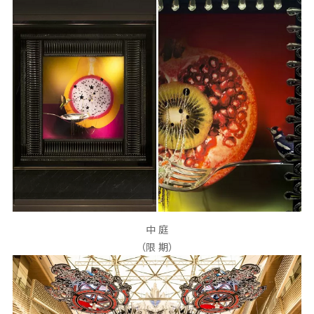
中 庭
（限 期）