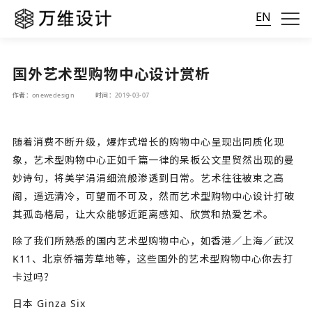
EN
国外艺术型购物中心设计赏析
作者：onewedesign
时间：2019-03-07
随着消费不断升级，爆炸式增长的购物中心呈现出同质化现
象，艺术型购物中心正如千篇一律的呆板公文里贸然出现的曼
妙诗句，将美学涓涓细流般渗透到日常。艺术往往被束之高
阁，遥远清冷，可望而不可及，然而艺术型购物中心设计打破
其孤岛格局，让大众能够近距离感知、欣赏和热爱艺术。
除了我们所熟悉的国内艺术型购物中心，如香港／上海／武汉
K11、北京侨福芳草地等，这些国外的艺术型购物中心你去打
卡过吗？
日本 Ginza Six