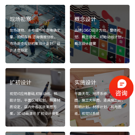
现场勘察
概念设计
现场建物、水电细节检查精确丈
品牌LOGO设计方向，整体视
量、拍照存档 咨询情报分析、
觉、概念设定，初始动线计划，
市场调查规划初案设计企划、设
概念设计提案
计进度拟定
扩初设计
实施设计
视觉VI应用基础,初始动线、机
平面天花、地坪系统，细部立面
能计划，平面区域规划，预算材
图，施工大样图，道具施工图，
质设定，店内外各区效果图方
照明计划，材质计划，机电图
案，3D动画演示 扩初设计提案
纸，视觉SI系统