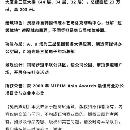
大厦含三座大楼（44 层、34 层、32 层），总建面超 23 万
㎡，高 203 米。
建筑特色：灵感源自韩国传统木艺与洛克菲勒中心，分解 “超
级体块” 适配城市肌理，不同竖框系统凸显楼体关联。
功能布局：A、B 塔为三星集团和各大供应商、制造商提供办
公空间，C 塔则是三星电子的新总部
景观设计：铺砌步道串联公共区，设公司公园、带顶步道和广
场，开展多元社交活动。
所获荣誉：获 2009 年 MIPIM Asia Awards 最佳商业办公
项目奖与商业中心奖 。
【免责声明】
本文来源于超高层建筑，版权归原作者所有，内
容仅供交流与学习，不构成任何商业目的。版权归原作者所
有，如涉及作品内容、版权和其它问题，请及时与本站联系，
我们将在第一时间处理。谢谢！